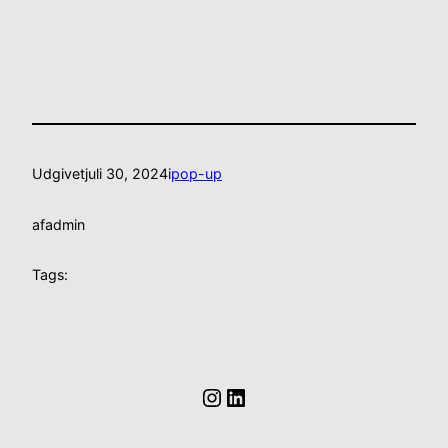
Udgivet
juli 30, 2024
i
pop-up
af
admin
Tags:
Instagram
LinkedIn