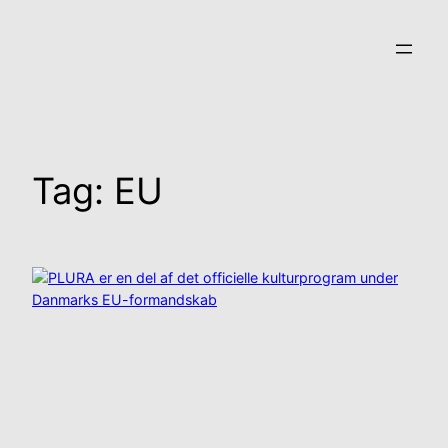
Spring
til
indhold
Tag:
EU